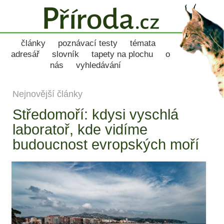
články
poznávací testy
témata
adresář
slovník
tapety na plochu
o
nás
vyhledávání
Nejnovější články
Středomoří: kdysi vyschlá
laboratoř, kde vidíme
budoucnost evropských moří