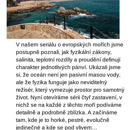
V našem seriálu o evropských mořích jsme
postupně poznali, jak fyzikální zákony,
salinita, teplotní rozdíly a proudění definují
charakter jednotlivých pánví. Ukázali jsme
si, že oceán není jen pasivní masou vody,
ale že fyzika funguje jako neviditelný
režisér, který vymezuje prostor pro samotný
život. Nyní otevíráme sérii čtyř zastavení, v
nichž se na každé z těchto moří podíváme
detailně a podrobně zblízka. A začínáme
tam, kde je to horké, pestré, evolučně
jedinečné a kde se pod vlivem…