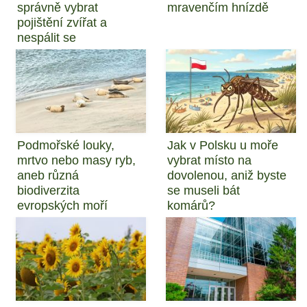
správně vybrat
mravenčím hnízdě
pojištění zvířat a
nespálit se
Podmořské louky,
Jak v Polsku u moře
mrtvo nebo masy ryb,
vybrat místo na
aneb různá
dovolenou, aniž byste
biodiverzita
se museli bát
evropských moří
komárů?