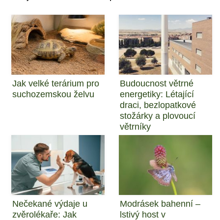
Jak velké terárium pro
Budoucnost větrné
suchozemskou želvu
energetiky: Létající
draci, bezlopatkové
stožárky a plovoucí
větrníky
Nečekané výdaje u
Modrásek bahenní –
zvěrolékaře: Jak
lstivý host v